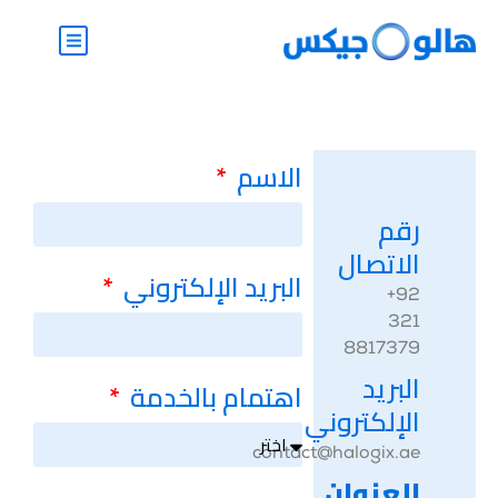
الاسم
رقم
الاتصال
البريد الإلكتروني
‎+92
321
8817379
البريد
اهتمام بالخدمة
الإلكتروني
contact@halogix.ae
العنوان