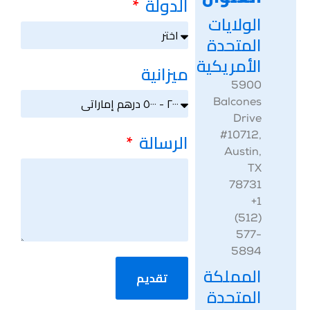
الدولة
الولايات
المتحدة
الأمريكية
ميزانية
‎5900
Balcones
Drive
الرسالة
#10712,
Austin,
TX
78731
‎+1
(512)
577-
5894
المملكة
تقديم
المتحدة